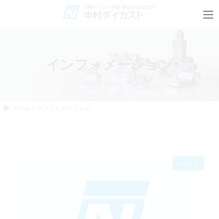
コ
ナ
ン
ビ
テ
ゲ
ン
ー
ツ
シ
へ
ョ
ス
ン
インフォメーション
キ
に
ッ
移
プ
動
ホーム
インフォメーション
お知らせ