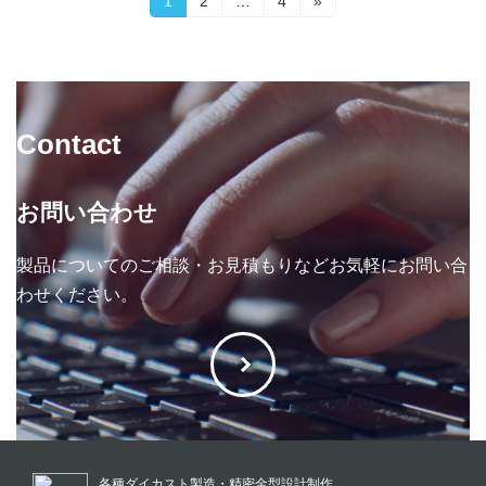
投
1
2
…
4
»
定
定
定
稿
ペ
ペ
ペ
ー
ー
ー
の
ジ
ジ
ジ
ペ
Contact
ー
ジ
お問い合わせ
送
製品についてのご相談・お見積もりなどお気軽にお問い合
り
わせください。
各種ダイカスト製造・精密金型設計制作