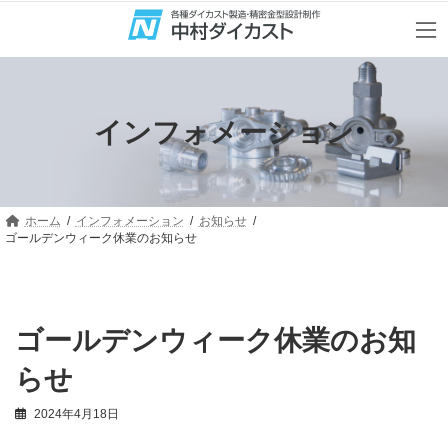
コ
ナ
ン
ビ
テ
ゲ
ン
ー
ツ
シ
へ
ョ
ス
ン
インフォメーション
キ
に
ッ
移
プ
動
ホーム
インフォメーション
お知らせ
ゴールデンウィーク休業のお知らせ
ゴールデンウィーク休業のお知
らせ
2024年4月18日